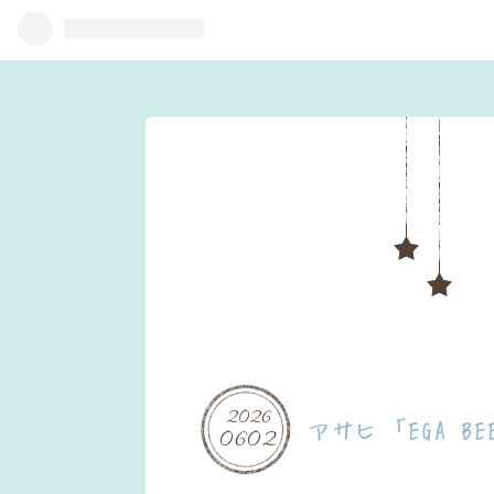
2026
アサヒ 「EGA B
06
02