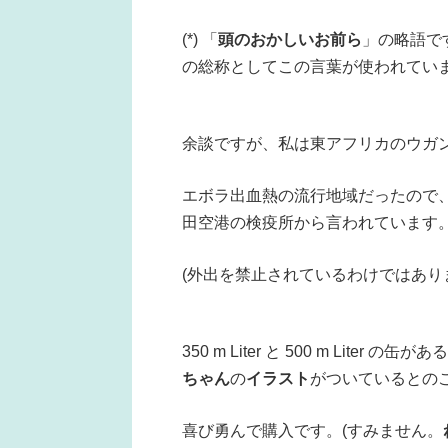
(*) 「
頭のおかしいお前ら
」の略語です
の総称としてこの言葉が使われてい
余談ですが、私は東アフリカのウガ
エボラ出血熱の流行地域だったので、
田空港の検疫所から言われています
(外出を禁止されているわけではあり
350 m Liter と 500 m Liter の缶
ちゃん
の
イラスト
がついているとの
喜び勇んで購入です。(すみません。