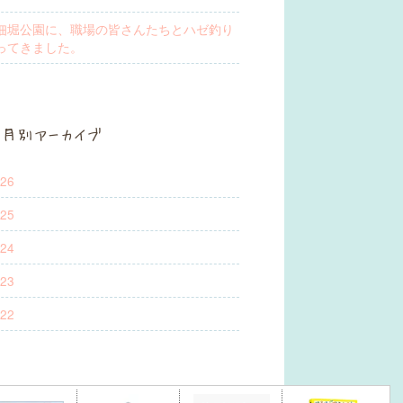
佃堀公園に、職場の皆さんたちとハゼ釣り
ってきました。
月別アーカイブ
26
25
24
23
22