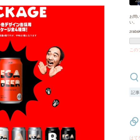
お問
い。
zrabs
この
はて