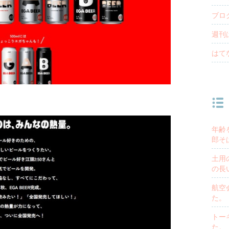
ブロ
週刊
はて
年齢
郎そ
土用
の長
航空
た。
トー
た。