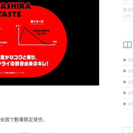
東京
に行
▶
20
▶
20
▶
20
▶
20
▶
20
から全国で数量限定発売。